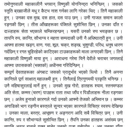
तमोगुणवाली महाकालीनै भगवान् विष्णुकी योगनिन्द्रा भनिन्छिन् । जसको
स्तुति ब्रह्माजीले मधु र कैटभ नाश गर्नका लागि गरेका थिए । तिनै महाकाली
हुन् । उनका दस मुख, दस हात, दस पाउ छन् । उनी गाजल समान कालो
रङ्गकी छिन् । तीस आँखाहरूका पंक्तिले सुशोभित छिन् । उनका दाँत र
दा¥हाहरू सेता भएकाले चम्किरहन्छन् । यसरी उनको रुप भयङ्कर छ ।
तापनि रुप, कान्ति, सौभाग्य र महत्ता सम्पदाकी उनी नै अधिष्ठात्री हुन् । उनी
आफ्ना हातमा खड्ग, वाण, गदा, शूल, चक्र, शङ्ख, भुशुण्डी, परिध, धनुष धारण
गर्दछिन् र रगत चुहिरहेको काटिएका टाउकाहरूको माला लगाएकी छिन् । तिनै
महाकाली विष्णुकी माया हुन् । आराधना गरेमा यिनै देवीले चराचर जगत्लाई
आफ्ना उपासकको (भक्तको) अधीनमा गरिदिन्छिन् ।
सम्पूर्ण देवताहरूका अंगबाट जसको प्रादुर्भाव भएको थियो । तिनै अनन्त
कान्तिले पूर्ण साक्षात् महालक्ष्मी हुन् । तिनैलाई त्रिगुणमयी प्रकृति भनिन्छ ।
उनै महिषासुरलाई मार्ने हुन् । उनको मुख गोरो, हातहरू श्याम, स्तनमण्डल
अति सेता, कम्मर (चरण) पाउहरू राता तथा जाँघ र पिडौलाहरू नीला रङ्गका
छन् । अजेय हुनाको कारणले गर्दा उनको आफ्नो तेजको अभिमान छ । कम्मर
अगाडिको भाग रङ्गीन बस्त्रले सुन्दर भएका कारणले विचित्र स्वरुप देखिन्छ
। उनका माला, बस्त्र, आभूषण र अङ्गराग आदि सबै विचित्र छन् । उनी
कान्ति, रुप र सौभाग्यले सुशोभित छिन् । तैपनि उनका हातहरू असंख्य छन्
तापनि अठार हातले युक्त मानेर उनको पूजा गर्नुपर्दछ । अब उनका दाँया