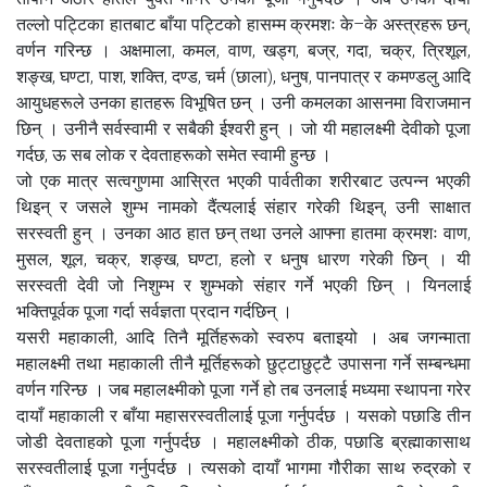
तल्लो पट्टिका हातबाट बाँया पट्टिको हासम्म क्रमशः के–के अस्त्रहरू छन्,
वर्णन गरिन्छ । अक्षमाला, कमल, वाण, खड्ग, बज्र, गदा, चक्र, त्रिशूल,
शङ्ख, घण्टा, पाश, शक्ति, दण्ड, चर्म (छाला), धनुष, पानपात्र र कमण्डलु आदि
आयुधहरूले उनका हातहरू विभूषित छन् । उनी कमलका आसनमा विराजमान
छिन् । उनीनै सर्वस्वामी र सबैकी ईश्वरी हुन् । जो यी महालक्ष्मी देवीको पूजा
गर्दछ, ऊ सब लोक र देवताहरूको समेत स्वामी हुन्छ ।
जो एक मात्र सत्वगुणमा आस्रित भएकी पार्वतीका शरीरबाट उत्पन्न भएकी
थिइन् र जसले शुम्भ नामको दैंत्यलाई संहार गरेकी थिइन्, उनी साक्षात
सरस्वती हुन् । उनका आठ हात छन् तथा उनले आफ्ना हातमा क्रमशः वाण,
मुसल, शूल, चक्र, शङ्ख, घण्टा, हलो र धनुष धारण गरेकी छिन् । यी
सरस्वती देवी जो निशुम्भ र शुम्भको संहार गर्ने भएकी छिन् । यिनलाई
भक्तिपूर्वक पूजा गर्दा सर्वज्ञता प्रदान गर्दछिन् ।
यसरी महाकाली, आदि तिनै मूर्तिहरूको स्वरुप बताइयो । अब जगन्माता
महालक्ष्मी तथा महाकाली तीनै मूर्तिहरूको छुट्टाछुट्टै उपासना गर्ने सम्बन्धमा
वर्णन गरिन्छ । जब महालक्ष्मीको पूजा गर्ने हो तब उनलाई मध्यमा स्थापना गरेर
दायाँ महाकाली र बाँया महासरस्वतीलाई पूजा गर्नुपर्दछ । यसको पछाडि तीन
जोडी देवताहको पूजा गर्नुपर्दछ । महालक्ष्मीको ठीक, पछाडि ब्रह्माकासाथ
सरस्वतीलाई पूजा गर्नुपर्दछ । त्यसको दायाँ भागमा गौरीका साथ रुद्रको र