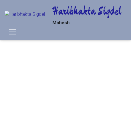
Haribhakta Sigdel
Mahesh