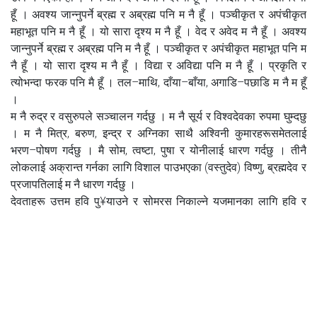
हूँ । अवश्य जान्नुपर्ने ब्रह्म र अब्रह्म पनि म नै हूँ । पञ्चीकृत र अपंचीकृत
महाभूत पनि म नै हूँ । यो सारा दृश्य म नै हूँ । वेद र अवेद म नै हूँ । अवश्य
जान्नुपर्ने ब्रह्म र अब्रह्म पनि म नै हूँ । पञ्चीकृत र अपंचीकृत महाभूत पनि म
नै हूँ । यो सारा दृश्य म नै हूँ । विद्या र अविद्या पनि म नै हूँ । प्रकृति र
त्योभन्दा फरक पनि मै हूँ । तल–माथि, दाँया–बाँया, अगाडि–पछाडि म नै म हूँ
।
म नै रुद्र र वसुरुपले सञ्चालन गर्दछु । म नै सूर्य र विश्वदेवका रुपमा घुम्दछु
। म नै मित्र, बरुण, इन्द्र र अग्निका साथै अश्विनी कुमारहरूसमेतलाई
भरण–पोषण गर्दछु । मै सोम, त्वष्टा, पुषा र योनीलाई धारण गर्दछु । तीनै
लोकलाई अक्रान्त गर्नका लागि विशाल पाउभएका (वस्तुदेव) विष्णु, ब्रह्मदेव र
प्रजापतिलाई म नै धारण गर्दछु ।
देवताहरू उत्तम हवि पु¥याउने र सोमरस निकाल्ने यजमानका लागि हवि र
द्रव्यले युक्त धन धारण गर्दछु । म सम्पूर्ण जगतको ईश्वरी, उपासकहरूलाई
धन दिने ब्रह्मरुप र पूजा गर्न योग्य देवताहरूमा मुख्य मै हँु । आत्मास्वरुपा
आकाशादि निर्माण गर्दछु । मेरोस्थान आत्मास्वरुप धारण गर्ने बुद्धिवृद्धिमा छ ।
जो यो कुरा बुझ्दछ, जान्दछ, उसैले दैवी सम्पत्ति प्राप्त गर्दछ ।
त्यसपछि ती देवताहरूले भने, देवीलाई नमस्कार छ । ठूला ठूलाहरूलाई पनि
आ–आफ्ना कर्ममा प्रवृत्त गराउने कल्याणकर्तीलाई नमस्कार छ ।