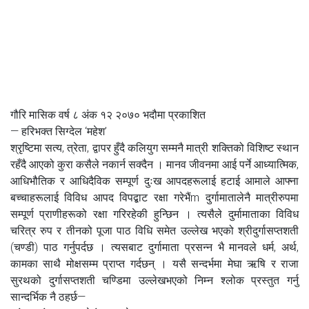
गौरि मासिक वर्ष ८ अंक १२ २०७० भदौमा प्रकाशित
— हरिभक्त सिग्देल ‘महेश’
श्रृष्टिमा सत्य, त्रेता, द्वापर हुँदै कलियुग सम्मनै मात्री शक्तिको विशिष्ट स्थान
रहँदै आएको कुरा कसैले नकार्न सक्दैन । मानव जीवनमा आई पर्ने आध्यात्मिक,
आधिभौतिक र आधिदैविक सम्पूर्ण दुःख आपदहरूलाई हटाई आमाले आफ्ना
बच्चाहरूलाई विविध आपद विपद्बाट रक्षा गरेभैंm दुर्गामातालेनै मात्रीरुपमा
सम्पूर्ण प्राणीहरूको रक्षा गरिरहेकी हुन्छिन । त्यसैले दुर्मामाताका विविध
चरित्र रुप र तीनको पूजा पाठ विधि समेत उल्लेख भएको श्रीदुर्गासप्तशती
(चण्डी) पाठ गर्नुपर्दछ । त्यसबाट दुर्गामाता प्रसन्न भै मानवले धर्म, अर्थ,
कामका साथै मोक्षसम्म प्राप्त गर्दछन् । यसै सन्दर्भमा मेघा ऋषि र राजा
सुरथको दुर्गासप्तशती चण्डिमा उल्लेखभएको निम्न श्लोक प्रस्तुत गर्नु
सान्दर्भिक नै ठहर्छ—