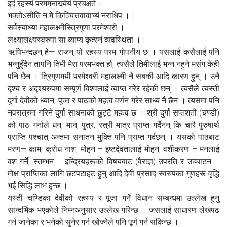
इदं रहस्यं परममनाख्येयं प्रचक्षते ।
भक्तोऽसीति न मे किञ्चित्तवावाच्यं नराधिप ।।
सर्वस्याध्या महालक्ष्मीस्त्रिगुणा परमेश्वरी ।
लक्ष्यालक्ष्यस्वरुपा सा व्याप्य कृत्स्नं व्यवस्थिता ।।
ऋषिभन्दछन् हे— राजन् यो रहस्य परम गोपनीय छ । यसलाई कसैलाई पनि
भन्नुहुँदैन तापनि तिमी मेरा परमभक्त हौ, त्यसैले तिमीलाई भन्न नहुने मसंग केही
पनि छैन । त्रिगुणमयी परमेश्वरी महालक्ष्मी नै सबकी आदि कारण हुन् । उनै
दृश्य र अदृश्यरुपमा सम्पूर्ण विश्वलाई व्याप्त गरेर रहेकी छन् । त्यसैले त्यस्ती
दुर्गा देवीको ध्यान, पूजा र पाठको महत्व वर्णन गरेर साध्य नै छैन । त्यसमा पनि
नवरात्रमा गरिने दुर्गा साधनाको छुट्टै महत्व छ । श्री दुर्गा सप्तशती (चण्डी)
को पाठ गर्नाले धन, मान, पुत्र, स्त्री मात्र प्राप्त गर्दैनन् कि चारै पुरुषार्थ
प्राप्ति पश्चात् अन्तमा सनातन मुक्ति पनि प्राप्त गर्दछन् । यसको पाठबाट
मरण— काम, क्रोध नाश, मोहन – इष्टदेवतालाई मोहन, वशीकरण – मनलाई
वश गर्ने, स्तम्भन – इन्द्रियहरूको विषयबाट (वैराज्ञ) उपरति र उच्चाटन –
मोक्ष प्राप्तिका लागि छटपटाहट हुनु आदि देवी प्रसाद स्वरुपका गुणहरू वृद्धि
भई सिद्धि लाभ हुन्छ ।
यस्ती चण्डिका देवीको रहस्य र पूजा गर्ने विधान सम्बन्धमा उल्लेख हुनु
सान्दर्भिक भएकोले निम्नअनुसार उल्लेख गरिन्छ । जसलाई साधारण लेखपढ
गर्न जानेका र भनेको सुनेर गर्न खोज्नेले पनि पूर्ण गर्न सकिन्छ ।